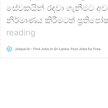
සේවකයින් රඳවා ගැනීමට අව
නිර්මාණය කිරීමටත් ප්‍රති
ඔබගේ
reading
කළමණාකරුට
ප්‍රතිපෝෂණ
උපදෙස්
Jobpal.lk - Find Jobs in Sri Lanka. Post Jobs for Free.
සැපයීම
සඳහා
කඩිනම්
මාර්ගෝපදේශ