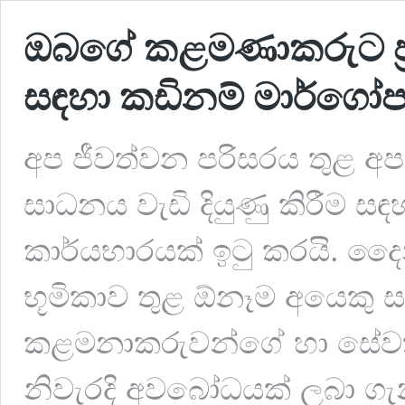
ඔබගේ කළමණාකරුට ප්‍
සඳහා කඩිනම් මාර්ගෝ
අප ජීවත්වන පරිසරය තුළ අ
සාධනය වැඩි දියුණු කිරීම සඳ
කාර්යභාරයක් ඉටු කරයි. දෛන
භූමිකාව තුළ ඕනෑම අයෙකු ස
කළමනාකරුවන්ගේ හා සේවකයින
නිවැරදි අවබෝධයක් ලබා ගැ