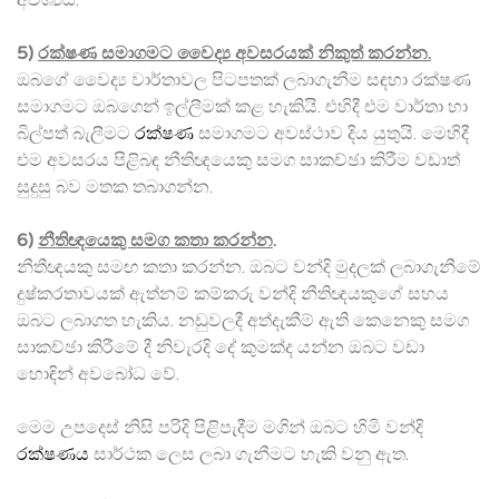
5)
රක්ෂණ සමාගමට වෛද්‍ය අවසරයක් නිකුත් කරන්න.
ඔබගේ වෛද්‍ය වාර්තාවල පිටපතක් ලබාගැනීම සඳහා රක්ෂණ
සමාගමට ඔබගෙන් ඉල්ලීමක් කළ හැකියි. එහිදී එම වාර්තා හා
බිල්පත් බැලීමට
රක්ෂණ
සමාගමට අවස්ථාව දිය යුතුයි. මෙහිදී
එම අවසරය පිළිබඳ නීතිඥයෙකු සමග සාකච්ඡා කිරීම වඩාත්
සුදුසු බව මතක තබාගන්න.
6)
නීතිඥයෙකු සමග කතා කරන්න
.
නීතීඥයකු සමඟ කතා කරන්න. ඔබට වන්දි මුදලක් ලබාගැනීමේ
දුෂ්කරතාවයක් ඇත්නම් කම්කරු වන්දි නීතිඥයකුගේ සහය
ඔබට ලබාගත හැකිය. නඩුවලදී අත්දැකීම් ඇති කෙනෙකු සමග
සාකච්ඡා කිරීමේ දී නිවැරදි දේ කුමක්ද යන්න ඔබට වඩා
හොඳින් අවබෝධ වේ.
මෙම උපදෙස් නිසි පරිදි පිළිපැදීම මගින් ඔබට හිමි වන්දි
රක්ෂණය
සාර්ථක ලෙස ලබා ගැනීමට හැකි වනු ඇත.