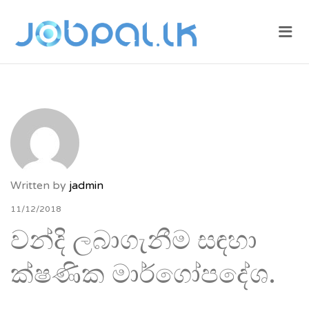
JOBPAL.LK –
Me
FIND JOBS
IN SRI
LANKA.
POST JOBS
FOR FREE.
Written by
jadmin
11/12/2018
වන්දි ලබාගැනීම සඳහා
ක්ෂණික මාර්ගෝපදේශ.