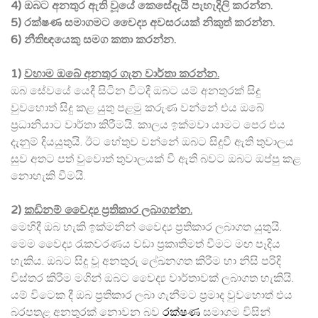
4) ඔබට අනතුර ඇති වූයේ කෙසේදැයි පැහැදිලි කරන්න.
5) රක්ෂණ සමාගමට වෛද්‍ය අවසරයක් නිකුත් කරන්න.
6) නීතිඥයෙකු සමග කතා කරන්න.
1)
වහාම ඔබේ අනතුර ගැන වාර්තා කරන්න.
ඔබ සේවයේ යෙදී සිටින විටදී ඔබට යම් අනතුරක් සිදු
වුවහොත් සිදු කළ යුතු පළමු කරුණ වන්නේ එය ඔබේ
ප්‍රධානියාට වාර්තා කිරීමයි. කාලය ඉක්මවා යාමට පෙර එය
දැනුම් දියයුතුයි. ඊට හේතුව වන්නේ ඔබට සිදුවී ඇති තුවාලය
සුව අතට පත් වුවොත් තුවාලයක් වී ඇති බවට ඔබට ඔප්පු කළ
නොහැකි වීමයි.
2)
කඩිනම් වෛද්‍ය ප්‍රතිකාර ලබාගන්න.
මෙහිදී ඔබ හැකි ඉක්මනින් වෛද්‍ය ප්‍රතිකාර ලබාගත යුතුයි.
මෙම වෛද්‍ය රැකවරණය වඩා ප්‍රකෘතිමත් වීමට මඟ පෑදිය
හැකිය. ඔබට සිදු වූ අනතුරු ලේඛනගත කිරීම හා නිසි පරිදි
විස්තර කිරීම මගින් ඔබට වෛද්‍ය වාර්තාවක් ලබාගත හැකියි.
යම් විටෙක දී ඔබ ප්‍රතිකාර ලබා ගැනීමට ප්‍රමාද වුවහොත් එය
බරපතළ අනතුරක් නොවන බව
රක්ෂණ
සමාගම විසින්