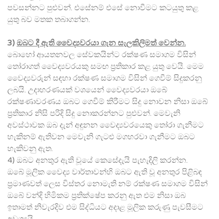
පවසන්නට පුළුවන්. එසේනම් එසේ නොවීමට කටයුතු කළ
යුතු බව මතක තබාගන්න.
3)
ඔබට දී ඇති වෛද්‍යවරයා ගැන සැලකිලිමත් වෙන්න.
බොහෝ ආයතනවල සේවකයින්ට රක්ෂණ සමාගම විසින්
තෝරාගත් වෛද්‍යවරයකු සමඟ ප්‍රතිකාර කළ යුතු වෙයි. මෙම
වෛද්‍යවරුන් සඳහා රක්ෂණ සමාගම විසින් ගෙවීම් සිදුකරනු
ලබයි. උදාහරණයක් වශයෙන් වෛද්‍යවරයා ඔබේ
රක්ෂණාවරණය ඔබට ගෙවීම් කිරීමට සිදු නොවන නිසා ඔබේ
ප්‍රතිකාර නිසි පරිදි සිදු නොකරන්නට පුළුවන්. මෙවැනි
අවස්ථාවක ඔබ දැන් අඳුනන වෛද්‍යවරයෙකු තෝරා ගැනීමට
හැකිනම් ඇතිවන මෙවැනි ගැටළු මගහරවා ගැනීමට ඔබට
හැකිවනු ඇත.
4) ඔබට අනතුර ඇති වූයේ කෙසේදැයි පැහැදිලි කරන්න.
ඔබේ මූලික වෛද්‍ය වාර්තාවන්හි ඔබට ඇති වූ අනතුර පිළිබඳ
ප්‍රමාණවත් ලෙස විස්තර නොමැති නම් රක්ෂණ සමාගම විසින්
ඔබේ වන්දි හිමිකම ප්‍රතික්ෂේප කරනු ඇත එම නිසා ඔබ
ඉතාමත් නිවැරදිව එම සිද්ධියට අදාළ මූලික කරුණු පැවසීමට
අවශ්‍යයි.