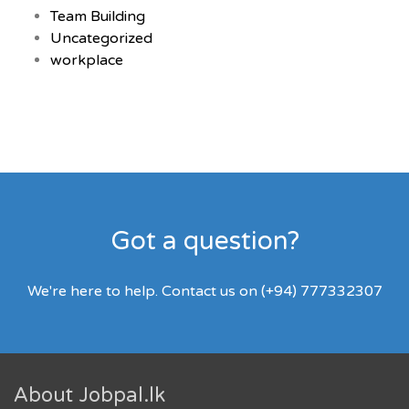
Team Building
Uncategorized
workplace
Got a question?
We're here to help. Contact us on (+94) 777332307
About Jobpal.lk