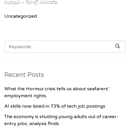
සැකසුම – බිනාලි රාජපක්ෂ
Uncategorized
SEARCH
SE
FOR:
Recent Posts
What the Hormuz crisis tells us about seafarers’
employment rights
AI skills now listed in 73% of tech job postings
The economy is shutting young adults out of career-
entry jobs, analysis finds