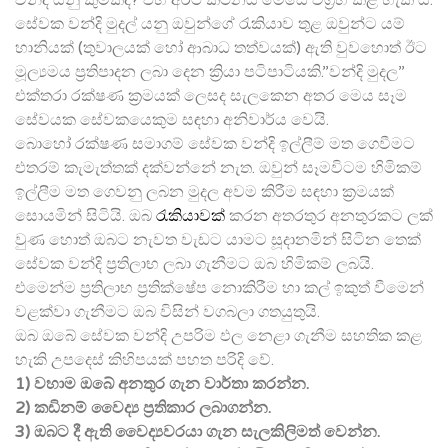
සේවක වන්දි මුදල් යනු ඔවුන්ගේ රැකියාව තුළ ඔවුන්ට යම්
හානියක් (තුවාලයක් හෝ ආබාධ තත්වයක්) ඇති වුවහොත් ඊට
මූල්‍යමය ප්‍රතිපාදන ලබා දෙන ක්‍රියා පටිපාටියකි.”වන්දි මුදල”
එක්තරා රක්ෂණ ක්‍රමයක් ලෙසද සැලකෙන අතර මෙය සෑම
සේවයක සේවකයෙකුම සඳහා අනිවාර්ය වෙයි.
බොහෝ රක්ෂණ සමාගම් සේවක වන්දි ඉල්ලීම් මත ගෙවීමට
එතරම් කැමැත්තක් දක්වන්නේ නැත. ඔවුන් සෑමවිටම හිමිකම්
ඉල්ලීම මත ගෙවනු ලබන මුදල අවම කිරීම සඳහා ක්‍රමයක්
සොයමින් සිටියි. ඔබ
රැකියාවක්
කරන අතරතුර අනතුරකට ලක්
වුණ හොත් ඔබට නැවත වැඩට යාමට සූදානමින් සිටින තෙක්
සේවක වන්දි ප්‍රතිලාභ ලබා ගැනීමට ඔබ හිමිකම් ලබයි.
එමෙන්ම ප්‍රතිලාභ ප්‍රතික්ෂේප නොකිරීම හා කල් ඉකුත් වීමෙන්
වළක්වා ගැනීමට ඔබ විසින් වගබලා ගතයුතුයි.
ඔබ ඔබේ සේවක වන්දි උපරිම ඵල නෙළා ගැනීම සහතික කළ
හැකි උපදෙස් කිහිපයක් පහත පරිදි වේ.
1)
වහාම ඔබේ අනතුර ගැන වාර්තා කරන්න.
2) කඩිනම් වෛද්‍ය ප්‍රතිකාර ලබාගන්න.
3) ඔබට දී ඇති වෛද්‍යවරයා ගැන සැලකිලිමත් වෙන්න.