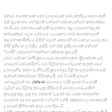
ඕනෑම ආයතනයක හෝ ව්‍යාපාරයක සාර්ථකත්වය සඳහා ඇති
එක් ප්‍රධානතම හේතුවක් වන්නේ සේවකයන්ගේ කාර්යක්ෂම
බවයි.යම් සේවකයෙක් එකී ආයතනය තුළ බොහෝ කලක්
කාර්යක්ෂම ලෙස සේවයේ යෙදෙනවා නම් ආයතනයෙහි
කළමනාකාරීත්වය විසින් ඔවුන් කෙරෙහි අවධානය යොමු කර
නිසි ප්‍රතිලාභ ලබාදිය යුතුයි. ඉන් එක් ප්‍රතිලාභයක් වන්නේ
“වන්දි” යනුවෙන් හදුන්වන රක්ෂණ ක්‍රමයයි.
මෙම සේවක වන්දි ක්‍රමය සෑම ආයතනයකම ක්‍රියාත්මක වේ.
බොහෝ සේවකයින්ට මේ පිළිබඳ අවබෝධයක් ඇතත් මෙය
ලබාගැනීම සඳහා වූ නිවැරදි ක්‍රමවේදය පිළිබඳ දැනුවත්භාවයක්
ඇත්තේ ඉතාමත් සුළු පිරිසකටයි. යම් විටකදී ඔබගේ
නොදැනුවත් බව
රක්ෂණ
සමාගමට වාසි දායක විය හැකි
බැවින් මේ පිළිබඳ කටයුතු කිරීමේ දී යම් අවබෝධයකින්
කටයුතු කළ යුතු බව ඉතාමත් වැදගත් බව මතක තබාගන්න.
එසේනම් අද අප සූදානම් වන්නේ වන්දි රක්ෂණය ලබාගතහැකි
උපදෙස් කිහිපයක් ඔබට ලබා දීමටයි.
වන්දි යනු කුමක්ද? එහි අර්ථ කථනය මෙසේ විග්‍රහ කළ හැකි යි.