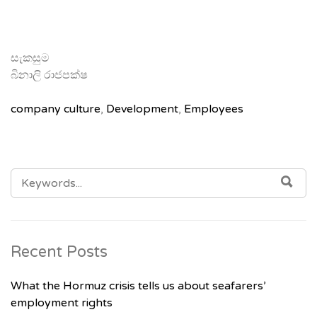
සැකසුම
බිනාලි රාජපක්ෂ
company culture
,
Development
,
Employees
SEARCH
SE
FOR:
Recent Posts
What the Hormuz crisis tells us about seafarers’
employment rights