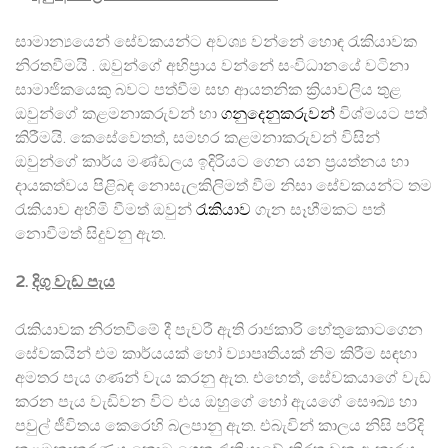
සාමාන්‍යයෙන් සේවකයන්ට අවශ්‍ය වන්නේ හොඳ රැකියාවක
නිරතවීමයි . ඔවුන්ගේ අභිප්‍රාය වන්නේ සංවිධානයේ වටිනා
සාමාජිකයෙකු බවට පත්වීම සහ ආයතනික ක්‍රියාවලිය තුළ
ඔවුන්ගේ කළමනාකරුවන් හා
ගනුදෙනුකරුවන්
විශ්මයට පත්
කිරීමයි. කෙසේවෙතත්, සමහර කළමනාකරුවන් විසින්
ඔවුන්ගේ කාර්ය මණ්ඩලය ඉදිරියට ගෙන යන ප්‍රයත්නය හා
දායකත්වය පිළිබඳ නොසැලකිලිමත් වීම නිසා සේවකයන්ට තම
රැකියාව අහිමි වීමත් ඔවුන්
රැකියාව
ගැන සෑහීමකට පත්
නොවීමත් සිදුවනු ඇත.
2.
දිගු වැඩ පැය
රැකියාවක නිරතවීමේ දී පැවරී ඇති රාජකාරි හේතුකොටගෙන
සේවකයින් එම කාර්යයක් හෝ ව්‍යාපෘතියක් නිම කිරීම සඳහා
අමතර පැය ගණන් වැය කරනු ඇත. එහෙත්, සේවකයාගේ වැඩ
කරන පැය වැඩිවන විට එය ඔහුගේ හෝ ඇයගේ සෞඛ්‍ය හා
පවුල් ජීවිතය කෙරෙහි බලපානු ඇත. එබැවින් කාලය නිසි පරිදි