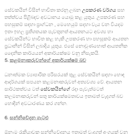
සේවකයින් විසින් භාවිතා කරනු ලබන
උපකරණ වර්ගය
සහ
තත්ත්වය පිළිබඳව අවධානය යොමු කළ යුතුය. උපකරණ සහ
පහසුකම් සඳහා ප්‍රාග්ධන , මෙහෙයුම් සදහා වැය වන වියදම
ඉතා ඉහල ප්‍රතිශතයක පැවතුනත් ආයතනයට අවශ්‍ය හා
සේවකයින්ට භාවිත කළ හැකි උපකරණ හා පහසුකම් ආයතන
ප්‍රධානීන් විසින් ලබාදිය යුතුය. එසේ නොවුණහොත් ආයතනික
දෛනික කාර්යයන් අකාර්යක්ෂම වනු නිසැකයි.
5.
කළමනාකරුවන්ගේ අකාර්යක්ෂම බව
ධනාත්මක ව්‍යාපාරික පරිසරයක් තුළ සේවකයින් සඳහා හොඳ
ආදර්ශයක් සපයන කළමනාකරුවන් අත්‍යවශ්‍ය වේ. ආයතන
සාර්ථකත්වය ටත්
සේවකයින්ගේ
රදා පැවැත්මටත්
කලමනාකරුවන් සතු කාර්යක්ෂමතාවය ඉතාමත් වැදගත් බව
හොඳින් අවධාරණය කර ගන්න.
6.
සන්නිවේදන ගැටළු
ඕනෑම රැකියාවක සන්නිවේදනය ඉතාමත් වැදගත් අංගයක් වනු