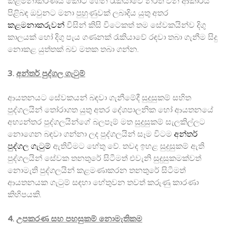
කළමනාකරණය කොට ගෙන රැකියාවේ නිරත වන ආකාරය
පිළිබඳ ඔවුනට මනා පුහුණුවක් ලබාදිය යුතු අතර
කළමනාකරුවන්
විසින් කිසි විටෙකත් තම සේවකයින්ව දිගු
කාලයක් හෝ දිගු පැය ගණනක් රැකියාවේ රඳවා තබා ගැනීම සිදු
නොකළ යුත්තක් බව මතක තබා ගන්න.
3.
අන්තර් පුද්ගල ගැටුම්
ආයතනයට සේවකයන් බඳවා ගැනීමේදී සුදුසුකම් සහිත
පුද්ගලයින් තෝරාගත යුතු අතර දේශපාලනික හෝ ආයතනයේ
අභ්‍යන්තර පුද්ගලයින්ගේ බලපෑම් මත සුදුසුකම් සැලකිල්ලට
නොගෙන බඳවා ගන්නා ලද පුද්ගලයින් සෑම විටම
අන්තර්
පුද්ගල ගැටුම්
ඇතිවීමට හේතු වේ. තවද ඉහළ සුදුසුකම් ඇති
පුද්ගලයින් සේවක තනතුරේ සිටීමත් එවැනි සුදුසුකමක්වත්
නොමැති පුද්ගලයින් කළමණාකරන තනතුරේ සිටීමත්
ආයතනයක ගැටුම් සඳහා හේතුවන තවත් කරුණු කාරණා
කිහිපයකි.
4.
උපකරණ සහ පහසුකම් නොමැතිකම