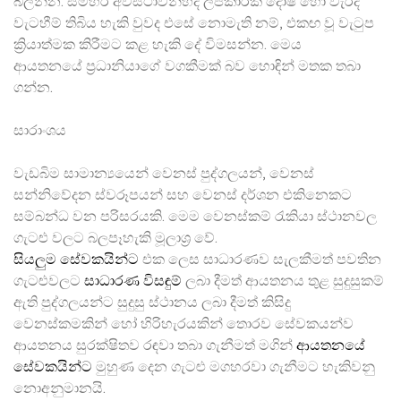
බලන්න. සමහර අවස්ථාවන්හීදී ලිපිකාරක දෝෂ හෝ වැරදි
වැටහීම් තිබිය හැකි වුවද එසේ නොමැති නම්, එකඟ වූ වැටුප
ක්‍රියාත්මක කිරීමට කළ හැකි දේ විමසන්න. මෙය
ආයතනයේ ප්‍රධානියාගේ වගකීමක් බව හොඳින් මතක තබා
ගන්න.
සාරාංශය
වැඩබිම සාමාන්‍යයෙන් වෙනස් පුද්ගලයන්, වෙනස්
සන්නිවේදන ස්වරූපයන් සහ වෙනස් දර්ශන එකිනෙකට
සම්බන්ධ වන පරිසරයකි. මෙම වෙනස්කම් රැකියා ස්ථානවල
ගැටළු වලට බලපෑහැකි මූලාශ්‍ර වේ.
සියලුම සේවකයින්ට
එක ලෙස සාධාරණව සැලකීමත් පවතින
ගැටළුවලට
සාධාරණ විසඳුම්
ලබා දීමත් ආයතනය තුළ සුදුසුකම්
ඇති පුද්ගලයන්ට සුදුසු ස්ථානය ලබා දීමත් කිසිදු
වෙනස්කමකින් හෝ හිරිහැරයකින් තොරව සේවකයන්ව
ආයතනය සුරක්ෂිතව රඳවා තබා ගැනීමත් මගින්
ආයතනයේ
සේවකයින්ට
මුහුණ දෙන ගැටළු මගහරවා ගැනීමට හැකිවනු
නොඅනුමානයි.