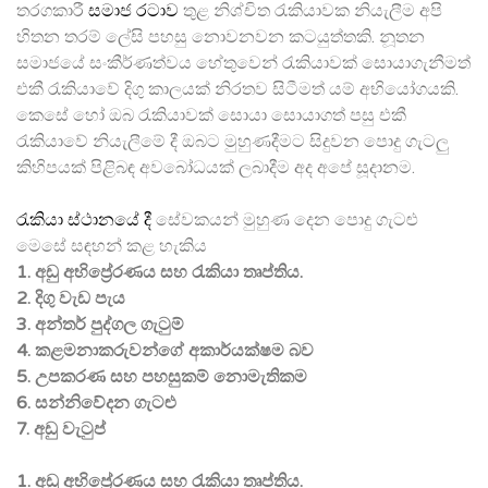
තරගකාරී
සමාජ රටාව
තුළ නිශ්චිත රැකියාවක නියැලීම අපි
හිතන තරම් ලේසි පහසු නොවනවන කටයුත්තකි. නූතන
සමාජයේ සංකීර්ණත්වය හේතුවෙන් රැකියාවක් සොයාගැනීමත්
එකී රැකියාවේ දිගු කාලයක් නිරතව සිටීමත් යම් අභියෝගයකි.
කෙසේ හෝ ඔබ රැකියාවක් සොයා සොයාගත් පසු එකී
රැකියාවේ නියැලීමේ දී ඔබට මුහුණදීමට සිදුවන පොදු ගැටලු
කිහිපයක් පිළිබඳ අවබෝධයක් ලබාදීම අද අපේ සූදානම.
රැකියා ස්ථානයේ දී
සේවකයන් මුහුණ දෙන පොදු ගැටළු
මෙසේ සඳහන් කළ හැකිය
1.
අඩු අභිප්‍රේරණය සහ රැකියා තෘප්තිය.
2.
දිගු වැඩ පැය
3.
අන්තර් පුද්ගල ගැටුම්
4.
කළමනාකරුවන්ගේ අකාර්යක්ෂම බව
5.
උපකරණ සහ පහසුකම් නොමැතිකම
6.
සන්නිවේදන ගැටළු
7.
අඩු වැටුප්
1.
අඩු අභිප්‍රේරණය සහ රැකියා තෘප්තිය.