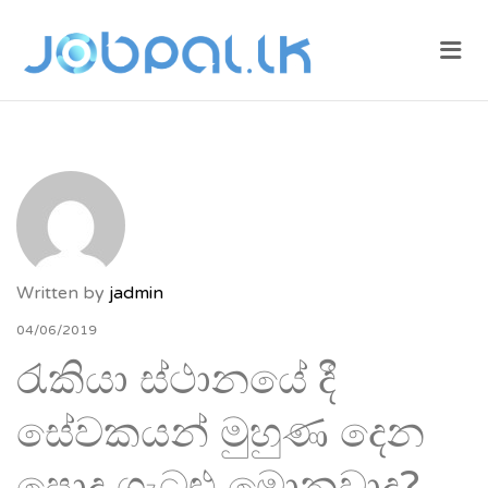
JOBPAL.LK –
Me
FIND JOBS
IN SRI
LANKA.
POST JOBS
FOR FREE.
Written by
jadmin
04/06/2019
රැකියා ස්ථානයේ දී
සේවකයන් මුහුණ දෙන
පොදු ගැටළු මොනවාද?