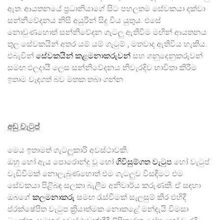
ඇත. ආයතනයේ ප්‍රධානියාගේ සිට පහලතම සේවකයා දක්වා
සන්නිවේදනය නිසි අයුරින් සිදු විය යුතුය. එසේ
නොවුණහොත් සන්නිවේදන ගැටලු ඇතිවීම මඟින් ආයතනය
තුල සේවකයින් අතර යම් යම් ගැටුම් , මතවාද ඇතිවිය හැකිය.
එබැවින්
සේවකයින් කළමනාකරුවන්
සහ ගනුදෙනුකරුවන්
සමඟ ඵලදායී ලෙස සන්නිවේදනය නිවැරදිව භාවිතා කිරීම
ඉතාම වැදගත් බව මතක තබා ගන්න
අඩු වැටුප්
මෙය ඉතාමත් ගැටලූකාරි අවස්ථාවකි.
ඔහු හෝ ඇය පොරොන්දු වූ හෝ
ගිවිසුම්ගත වැටුප
හෝ වැටුප්
වැඩිවීමක් නොලැබුණහොත් එම ගැටලුව විසඳීමට එම
සේවකයා පිළිබඳ සලකා බැලීම අනිවාර්ය කරුණකි. ඒ සඳහා
ඔබගේ
කලමනාකරු
සමඟ රැස්වීමක් සැලසුම් කිර එහිදී
ප්රක්ෂේපිත වැටුප ක්‍රියාත්මක නොකළේ මන්දැයි විමසා