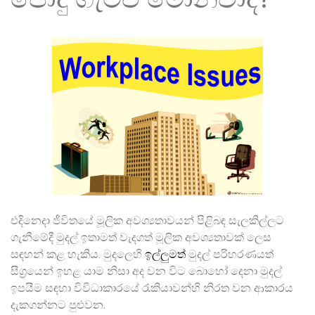
එදිනෙදා ජීවිතයේ මූලික අවශ්‍යතාවයන් පිළිබඳ සැලකිල්ලට
ගැනීමේදී මුදල් ඉතාමත් වැදගත් මූලික අවශ්‍යතාවක් ලෙස
සඳහන් කළ හැකිය. මුදලෙහි
ඉල්ලුමත්
මුදල් පරිහරණයත්
සීග්‍රයෙන් ඉහළ යාම නිසා අද වන විට බොහෝ දෙනා මුදල්
ඉපයීම සඳහා විවිධාකාරයේ රැකියාවන්හි නිරත වන ආකාරය
දැකගන්නට පුළුවන.